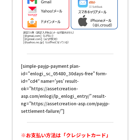
[simple-payjp-payment plan-
id=”enlogi_sc_05480_30days-free” form-
id=”cd4″ name=’yes’ result-
ok=”https://assetcreation-
asp.com/enlogi/lp_enlogi_entry/” result-
ng=”https://assetcreation-asp.com/payjp-
settlement-failure/”]
※お支払い方法は「クレジットカード」